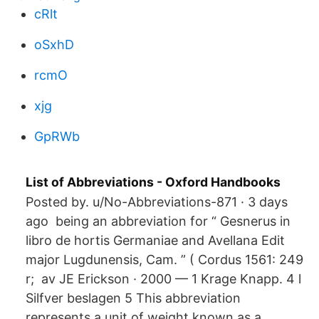
cRlt
oSxhD
rcmO
xjg
GpRWb
List of Abbreviations - Oxford Handbooks
Posted by. u/No-Abbreviations-871 · 3 days
ago being an abbreviation for “ Gesnerus in
libro de hortis Germaniae and Avellana Edit
major Lugdunensis, Cam. ” ( Cordus 1561: 249
r; av JE Erickson · 2000 — 1 Krage Knapp. 4 l
Silfver beslagen 5 This abbreviation
represents a unit of weight known as a