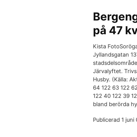
Bergenga
på 47 k
Kista FotoSoröga
Jyllandsgatan 137
stadsdelsområde,
Järvalyftet. Triv
Husby. (Källa: A
64 122 63 122 62
122 40 122 39 12
bland berörda hyr
Publicerad 1 juni 