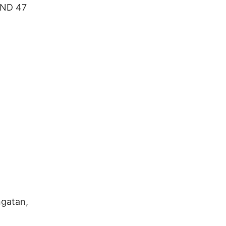
AND 47
ngatan,