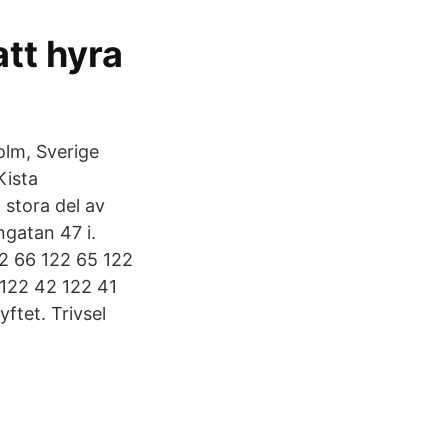
tt hyra
olm, Sverige
Kista
stora del av
ngatan 47 i.
22 66 122 65 122
 122 42 122 41
ftet. Trivsel