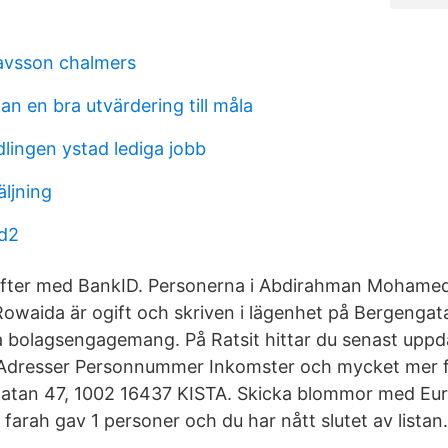
vsson chalmers
an en bra utvärdering till måla
lingen ystad lediga jobb
äljning
bd2
ifter med BankID. Personerna i Abdirahman Mohame
Rowaida är ogift och skriven i lägenhet på Bergengat
 bolagsengagemang. På Ratsit hittar du senast upp
dresser Personnummer Inkomster och mycket mer för
atan 47, 1002 16437 KISTA. Skicka blommor med Euro
 farah gav 1 personer och du har nått slutet av listan.