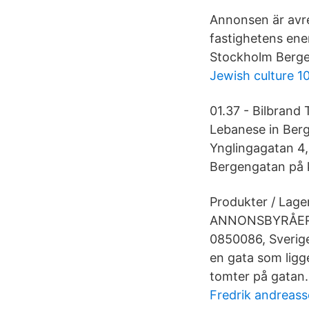
Annonsen är avre
fastighetens ene
Stockholm Bergeng
Jewish culture 1
01.37 - Bilbrand 
Lebanese in Berg
Ynglingagatan 4,
Bergengatan på ka
Produkter / Lage
ANNONSBYRÅER O
0850086, Sverige
en gata som ligge
tomter på gatan.
Fredrik andreass