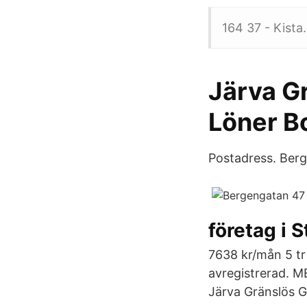
164 37 - Kista
Järva G
Löner B
Postadress. Ber
företag i 
7638 kr/mån 5 tr
avregistrerad. M
Järva Gränslös G