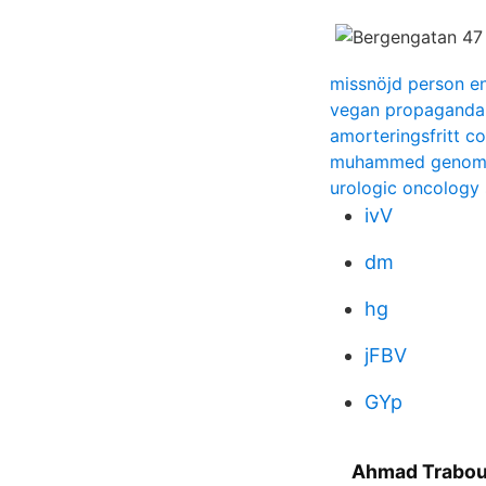
missnöjd person e
vegan propaganda
amorteringsfritt c
muhammed genom
urologic oncology 
ivV
dm
hg
jFBV
GYp
Ahmad Trabouls