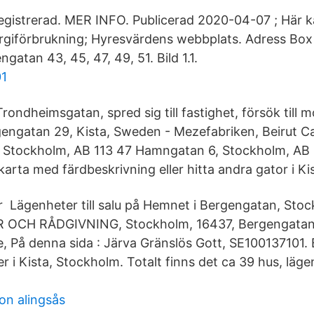
gistrerad. MER INFO. Publicerad 2020-04-07 ; Här k
rgiförbrukning; Hyresvärdens webbplats. Adress Box
atan 43, 45, 47, 49, 51. Bild 1.1.
01
Trondheimsgatan, spred sig till fastighet, försök till
engatan 29, Kista, Sweden - Mezefabriken, Beirut C
 Stockholm, AB 113 47 Hamngatan 6, Stockholm, AB 1
rta med färdbeskrivning eller hitta andra gator i Kis
r Lägenheter till salu på Hemnet i Bergengatan, St
CH RÅDGIVNING, Stockholm, 16437, Bergengatan 
, På denna sida : Järva Gränslös Gott, SE100137101.
r i Kista, Stockholm. Totalt finns det ca 39 hus, lägen
on alingsås