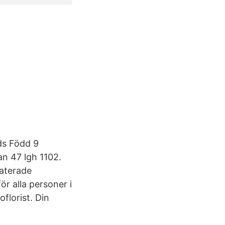
ds Född 9
an 47 lgh 1102.
daterade
 alla personer i
florist. Din