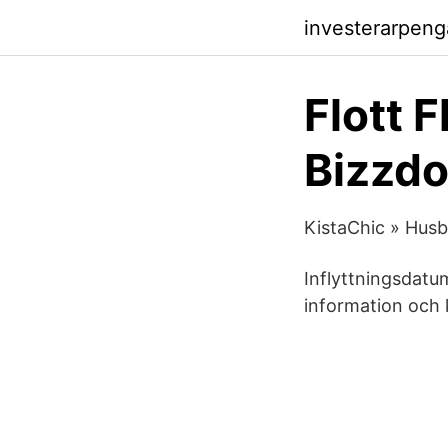
investerarpeng
Flott F
Bizzd
KistaChic » Husb
Inflyttningsdatu
information och