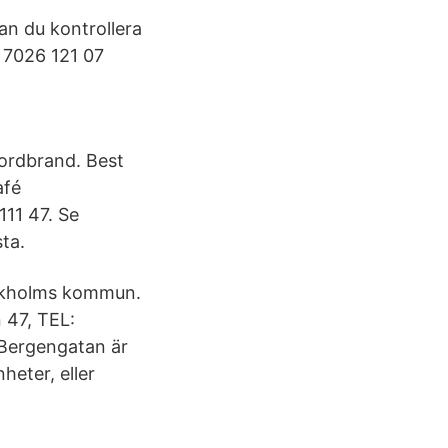
an du kontrollera
 7026 121 07
 mordbrand. Best
afé
11 47. Se
ta.
ockholms kommun.
47, TEL:
 Bergengatan är
heter, eller