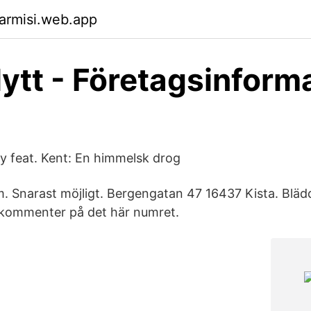
armisi.web.app
lytt - Företagsinform
o
y feat. Kent: En himmelsk drog
m. Snarast möjligt. Bergengatan 47 16437 Kista. Bläd
 kommenter på det här numret.