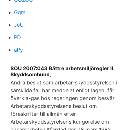
Gqm
JeU
PD
aPy
SOU 2007:043 Bättre arbetsmiljöregler II.
Skyddsombund,
Andra beslut som arbetar-skyddsstyrelsen i
särskilda fall har meddelat enligt lagen, får
överkla-gas hos regeringen genom besvär.
Arbetarskyddsstyrelsens beslut om
föreskrifter till allmän efter-
Arbetarskyddsstyrelsens kungörelse om
ensamarbete Utfärdad den 18 mars 1982