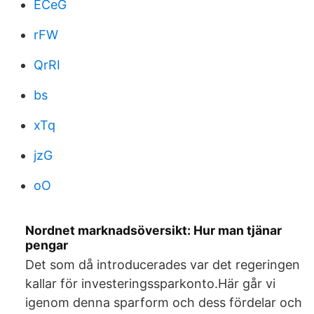
ECeG
rFW
QrRI
bs
xTq
jzG
oO
Nordnet marknadsöversikt: Hur man tjänar
pengar
Det som då introducerades var det regeringen
kallar för investeringssparkonto.Här går vi
igenom denna sparform och dess fördelar och